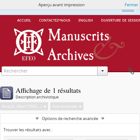
Aperçu avant impression
Fermer
Ce site utilise des cookies
More Info.
Ok
accueil
contactez-nous
english
ouverture de sessio
Affichage de 1 résultats
Description archivistique
Arrault, Alain (1960-...)
Asie orientale
Options de recherche avancée
Trouver les résultats avec :