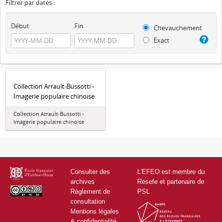
Filtrer par dates :
Début
Fin
Chevauchement
Exact
Collection Arrault-Bussotti -
Imagerie populaire chinoise
Collection Arrault-Bussotti -
Imagerie populaire chinoise
Consulter des
L'EFEO est membre du
archives
Resefe et partenaire de
Règlement de
PSL
consultation
Mentions légales
& confidentialité