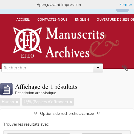
Aperçu avant impression
Fermer
Ce site utilise des cookies
More Info.
Ok
accueil
contactez-nous
english
ouverture de sessio
Affichage de 1 résultats
Description archivistique
Hunan
紙馬 (Papiers d'offrande)
Options de recherche avancée
Trouver les résultats avec :