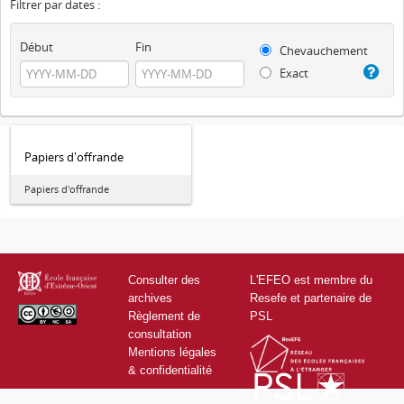
Filtrer par dates :
Début
Fin
Chevauchement
Exact
Papiers d'offrande
Papiers d'offrande
Consulter des
L'EFEO est membre du
archives
Resefe et partenaire de
Règlement de
PSL
consultation
Mentions légales
& confidentialité