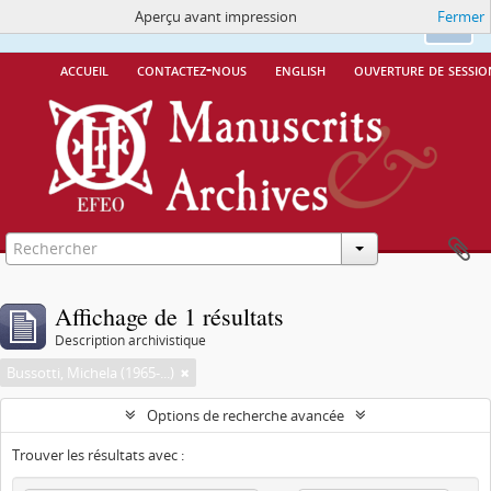
Aperçu avant impression
Fermer
Ce site utilise des cookies
More Info.
Ok
accueil
contactez-nous
english
ouverture de sessio
Affichage de 1 résultats
Description archivistique
Bussotti, Michela (1965-...)
Options de recherche avancée
Trouver les résultats avec :