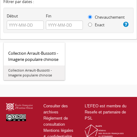
Filtrer par dates :
Début
Fin
Chevauchement
Exact
Collection Arrault-Bussotti -
Imagerie populaire chinoise
Collection Arrault-Bussotti -
Imagerie populaire chinoise
Consulter des
L'EFEO est membre du
archives
Resefe et partenaire de
Règlement de
PSL
consultation
Mentions légales
& confidentialité