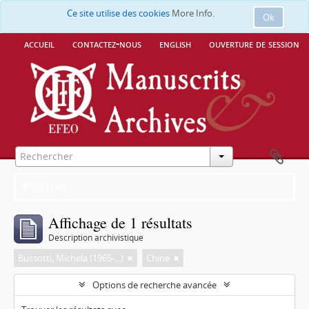
Ce site utilise des cookies
More Info.
Ok
accueil
contactez-nous
english
ouverture de session
Filtres
Affichage de 1 résultats
Description archivistique
Bussotti, Michela (1965-...)
Chine
Options de recherche avancée