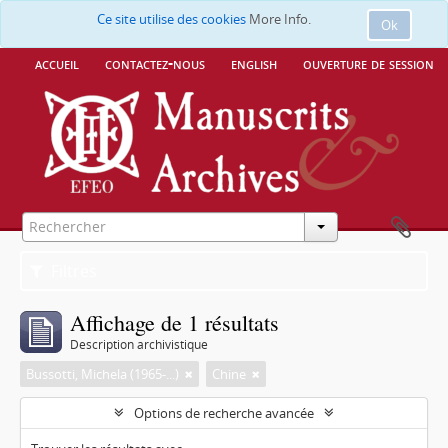
Ce site utilise des cookies
More Info.
Ok
accueil
contactez-nous
english
ouverture de session
Filtres
Affichage de 1 résultats
Description archivistique
Bussotti, Michela (1965-...)
Chine
Options de recherche avancée