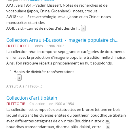
AP3 : vers 1951. - Vadim Elisseeff, Notes de recherches et de
vocabulaire (Japon, Chine, Groenland) : notes, croquis.
AW18 : s.d. - Sites archéologiques au Japon et en Chine : notes
manuscrites et articles
AX4b : s.d. - Carnet de notes d'études de l'
...
»
Collection Arrault-Bussotti - Imagerie populaire chinoise
FR EFEO IC002
Fonds
1986-2002
La collection réunie comporte sept grandes catégories de documents
en lien avec la production d’imagerie populaire traditionnelle chinoise.
Ainsi, l’on retrouve répartis principalement en huit sous-fonds:
Habits de divinités: représentations
...
»
Arrault, Alain (1960-...)
Collection d'art tibétain
FR EFEO TIB
Collection
de 1900 à 1954
La collection est composée de statuettes en bronze (et une en bois
laqué) illustrant les diverses entités du panthéon bouddhique tibétain
avec différentes catégories de divinités (Bouddha historique,
bouddhas transcendantaux, dharma-pāla, dakinῑ, entre
...
»