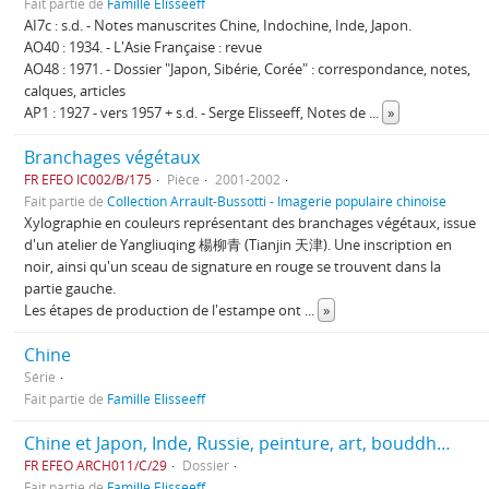
Fait partie de
Famille Elisseeff
AI7c : s.d. - Notes manuscrites Chine, Indochine, Inde, Japon.
AO40 : 1934. - L'Asie Française : revue
AO48 : 1971. - Dossier "Japon, Sibérie, Corée" : correspondance, notes,
calques, articles
AP1 : 1927 - vers 1957 + s.d. - Serge Elisseeff, Notes de
...
»
Branchages végétaux
FR EFEO IC002/B/175
Pièce
2001-2002
Fait partie de
Collection Arrault-Bussotti - Imagerie populaire chinoise
Xylographie en couleurs représentant des branchages végétaux, issue
d'un atelier de Yangliuqing 楊柳青 (Tianjin 天津). Une inscription en
noir, ainsi qu'un sceau de signature en rouge se trouvent dans la
partie gauche.
Les étapes de production de l'estampe ont
...
»
Chine
Série
Fait partie de
Famille Elisseeff
Chine et Japon, Inde, Russie, peinture, art, bouddhisme
FR EFEO ARCH011/C/29
Dossier
Fait partie de
Famille Elisseeff