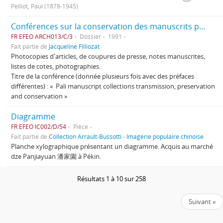
Pelliot, Paul (1878-1945)
Conférences sur la conservation des manuscrits pāli
FR EFEO ARCH013/C/3
Dossier
1991
Fait partie de
Jacqueline Filliozat
Photocopies d'articles, de coupures de presse, notes manuscrites,
listes de cotes, photographies.
Titre de la conférence (donnée plusieurs fois avec des préfaces
différentes) : « Pali manuscript collections transmission, preservation
and conservation »
Diagramme
FR EFEO IC002/D/54
Pièce
Fait partie de
Collection Arrault-Bussotti - Imagerie populaire chinoise
Planche xylographique présentant un diagramme. Acquis au marché
dze Panjiayuan 潘家園 à Pékin.
Résultats 1 à 10 sur 258
Suivant »