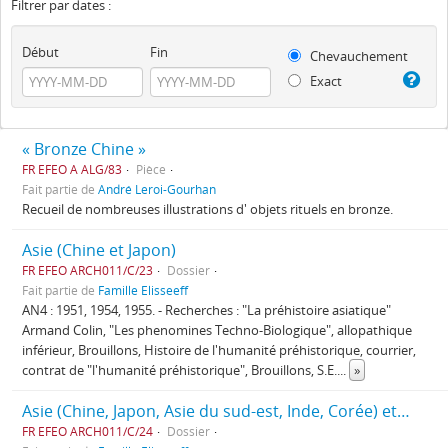
Filtrer par dates :
Début
Fin
Chevauchement
Exact
« Bronze Chine »
FR EFEO A ALG/83
Pièce
Fait partie de
André Leroi-Gourhan
Recueil de nombreuses illustrations d' objets rituels en bronze.
Asie (Chine et Japon)
FR EFEO ARCH011/C/23
Dossier
Fait partie de
Famille Elisseeff
AN4 : 1951, 1954, 1955. - Recherches : "La préhistoire asiatique"
Armand Colin, "Les phenomines Techno-Biologique", allopathique
inférieur, Brouillons, Histoire de l'humanité préhistorique, courrier,
contrat de "l'humanité préhistorique", Brouillons, S.E.
...
»
Asie (Chine, Japon, Asie du sud-est, Inde, Corée) et arts
FR EFEO ARCH011/C/24
Dossier