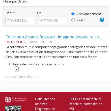
Filtrer par dates :
Début
Fin
Chevauchement
Exact
Collection Arrault-Bussotti - Imagerie populaire chinoise
FR EFEO IC002
Fonds
1986-2002
La collection réunie comporte sept grandes catégories de documents
en lien avec la production d’imagerie populaire traditionnelle chinoise.
Ainsi, l’on retrouve répartis principalement en huit sous-fonds:
Habits de divinités: représentations
...
»
Arrault, Alain (1960-...)
Consulter des
L'EFEO est membre du
archives
Resefe et partenaire de
Règlement de
PSL