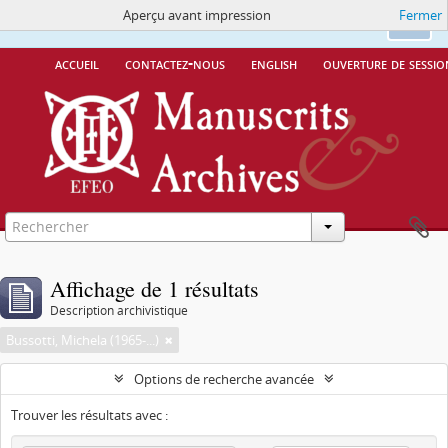
Aperçu avant impression
Fermer
Ce site utilise des cookies
More Info.
Ok
accueil
contactez-nous
english
ouverture de sessio
Affichage de 1 résultats
Description archivistique
Bussotti, Michela (1965-...)
Options de recherche avancée
Trouver les résultats avec :