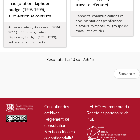
inauguration Baphuon,
travail et d’étude)
budget (1995-1999),
subvention et contrats
Rapports, communications et
documentations (conférence,
discours, symposium, groupe de
Administration, Assurance (2004-
travail et d’étude)
2011), FSP, inauguration
Baphuon, budget (1995-1999),
subvention et contrats
Résultats 1 à 10 sur 23645
Suivant »
Consulter des
L'EFEO est membre du
archives
Resefe et partenaire de
Règlement de
PSL
consultation
Mentions légales
& confidentialité